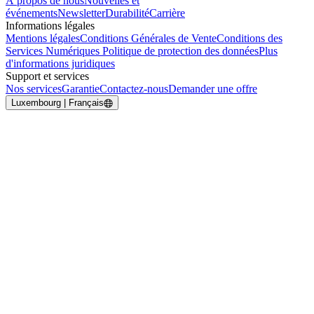
À propos de nous
Nouvelles et
événements
Newsletter
Durabilité
Carrière
Informations légales
Mentions légales
Conditions Générales de Vente
Conditions des
Services Numériques
Politique de protection des données
Plus
d'informations juridiques
Support et services
Nos services
Garantie
Contactez-nous
Demander une offre
Luxembourg | Français