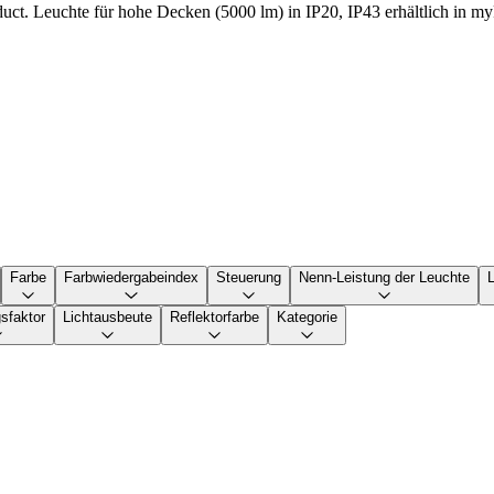
uct. Leuchte für hohe Decken (5000 lm) in IP20, IP43 erhältlich in m
Farbe
Farbwiedergabeindex
Steuerung
Nenn-Leistung der Leuchte
sfaktor
Lichtausbeute
Reflektorfarbe
Kategorie