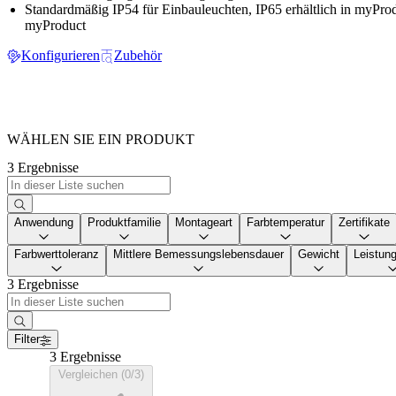
Standardmäßig IP54 für Einbauleuchten, IP65 erhältlich in myProd
myProduct
Konfigurieren
Zubehör
WÄHLEN SIE EIN PRODUKT
3 Ergebnisse
Anwendung
Produktfamilie
Montageart
Farbtemperatur
Zertifikate
Farbwerttoleranz
Mittlere Bemessungslebensdauer
Gewicht
Leistung
3 Ergebnisse
Filter
3 Ergebnisse
Vergleichen (0/3)