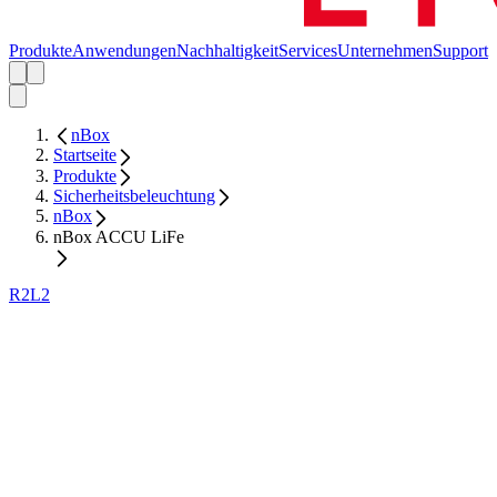
Produkte
Anwendungen
Nachhaltigkeit
Services
Unternehmen
Support
nBox
Startseite
Produkte
Sicherheitsbeleuchtung
nBox
nBox ACCU LiFe
R2L2