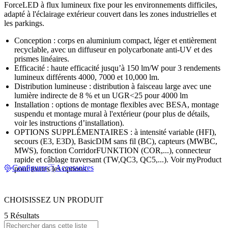
ForceLED à flux lumineux fixe pour les environnements difficiles,
adapté à l'éclairage extérieur couvert dans les zones industrielles et
les parkings.
Conception : corps en aluminium compact, léger et entièrement
recyclable, avec un diffuseur en polycarbonate anti-UV et des
prismes linéaires.
Efficacité : haute efficacité jusqu’à 150 lm/W pour 3 rendements
lumineux différents 4000, 7000 et 10,000 lm.
Distribution lumineuse : distribution à faisceau large avec une
lumière indirecte de 8 % et un UGR<25 pour 4000 lm
Installation : options de montage flexibles avec BESA, montage
suspendu et montage mural à l'extérieur (pour plus de détails,
voir les instructions d’installation).
OPTIONS SUPPLÉMENTAIRES : à intensité variable (HFI),
secours (E3, E3D), BasicDIM sans fil (BC), capteurs (MWBC,
MWS), fonction CorridorFUNKTION (COR,...), connecteur
rapide et câblage traversant (TW,QC3, QC5,...). Voir myProduct
Configurer
Accessoires
pour toutes les options.
CHOISISSEZ UN PRODUIT
5 Résultats