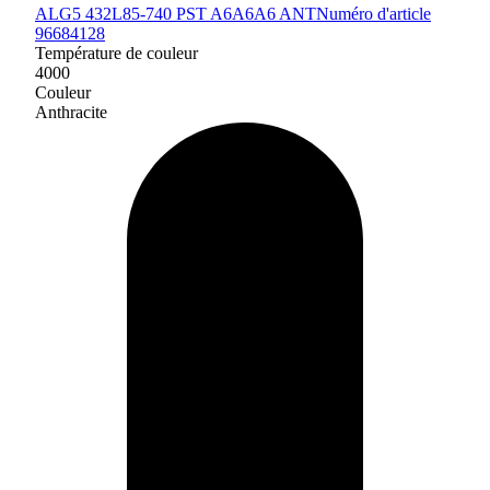
ALG5 432L85-740 PST A6A6A6 ANT
Numéro d'article
96684128
Température de couleur
4000
Couleur
Anthracite