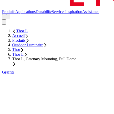
Produits
Applications
Durabilité
Services
Inspiration
Assistance
Thor L
Accueil
Produits
Outdoor Luminaire
Thor
Thor L
Thor L, Catenary Mounting, Full Dome
Graffiti