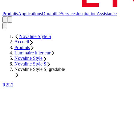
Produits
Applications
Durabilité
Services
Inspiration
Assistance
Novaline Style S
Accueil
Produits
Luminaire intérieur
Novaline Style
Novaline Style S
Novaline Style S, gradable
R2L2