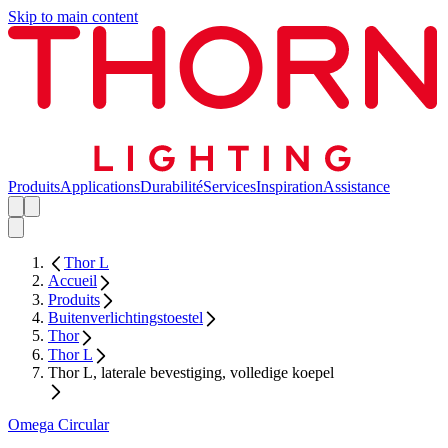
Skip to main content
Produits
Applications
Durabilité
Services
Inspiration
Assistance
Thor L
Accueil
Produits
Buitenverlichtingstoestel
Thor
Thor L
Thor L, laterale bevestiging, volledige koepel
Omega Circular