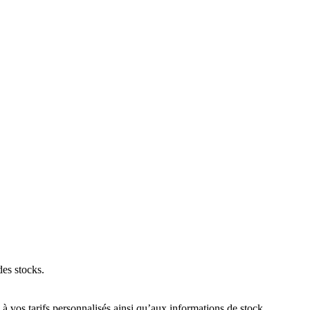
des stocks.
 vos tarifs personnalisés ainsi qu’aux informations de stock.