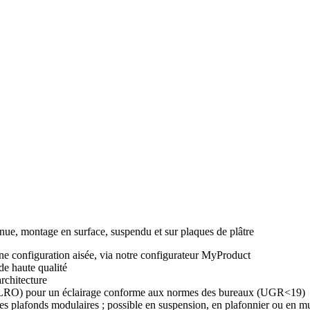
inue, montage en surface, suspendu et sur plaques de plâtre
à une configuration aisée, via notre configurateur MyProduct
de haute qualité
architecture
e (LRO) pour un éclairage conforme aux normes des bureaux (UGR<19)
les plafonds modulaires ; possible en suspension, en plafonnier ou en mura