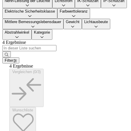
Nenn-Leistung der Leuchte
Lichtstrom
IK-Schutzart
IP-Schutzart
Elektrische Sicherheitsklasse
Farbwerttoleranz
Mittlere Bemessungslebensdauer
Gewicht
Lichtausbeute
Abstrahlwinkel
Kategorie
4 Ergebnisse
Filter
4 Ergebnisse
Vergleichen (0/3)
Wunschliste