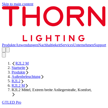
Skip to main content
Produkte
Anwendungen
Nachhaltigkeit
Services
Unternehmen
Support
R2L2 M
Startseite
Produkte
Außenbeleuchtung
R2L2
R2L2 M
R2L2 Mittel, Extrem breite Anliegerstraße, Komfort,
GTLED Pro