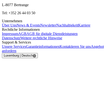
L-8077 Bertrange
Tel: +352 26 44 03 50
Unternehmen
Über Uns
News & Events
Newsletter
Nachhaltigkeit
Karriere
Rechtliche Informationen
Impressum
AGB
AGB für digitale Dienstleistungen
Datenschutz
Weitere rechtliche Hinweise
Support & Services
Unsere Services
Garantieinformationen
Kontaktieren Sie uns
Angebot
anfordern
Luxemburg | Deutsch